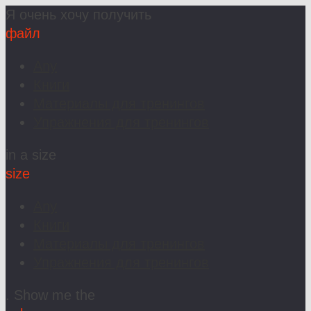
Я очень хочу получить
файл
Any
Книги
Материалы для тренингов
Упражнения для тренингов
in a size
size
Any
Книги
Материалы для тренингов
Упражнения для тренингов
. Show me the