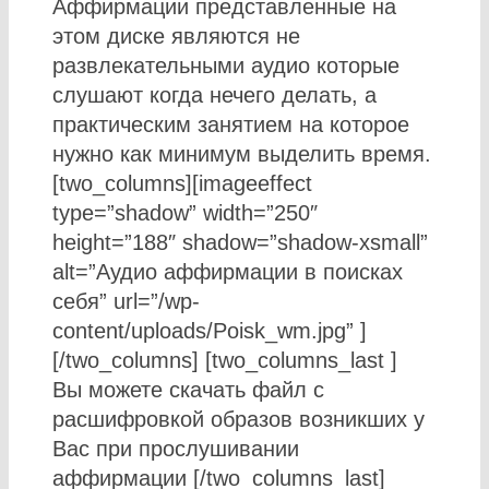
Аффирмации представленные на
этом диске являются не
развлекательными аудио которые
слушают когда нечего делать, а
практическим занятием на которое
нужно как минимум выделить время.
[two_columns][imageeffect
type=”shadow” width=”250″
height=”188″ shadow=”shadow-xsmall”
alt=”Аудио аффирмации в поисках
себя” url=”/wp-
content/uploads/Poisk_wm.jpg” ]
[/two_columns] [two_columns_last ]
Вы можете скачать файл с
расшифровкой образов возникших у
Вас при прослушивании
аффирмации [/two_columns_last]