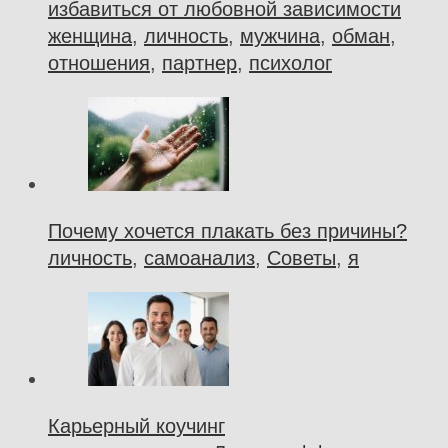
избавиться от любовной зависимости
женщина
,
личность
,
мужчина
,
обман
,
отношения
,
партнер
,
психолог
Почему хочется плакать без причины?
личность
,
самоанализ
,
Советы
,
я
Карьерный коучинг