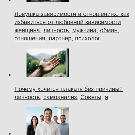
Ловушка зависимости в отношениях: как
избавиться от любовной зависимости
женщина
,
личность
,
мужчина
,
обман
,
отношения
,
партнер
,
психолог
Почему хочется плакать без причины?
личность
,
самоанализ
,
Советы
,
я