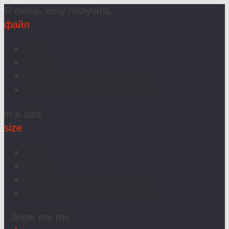
Я очень хочу получить
файл
Any
Книги
Материалы для тренингов
Упражнения для тренингов
in a size
size
Any
Книги
Материалы для тренингов
Упражнения для тренингов
. Show me the