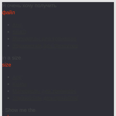
Я очень хочу получить
файл
Any
Книги
Материалы для тренингов
Упражнения для тренингов
in a size
size
Any
Книги
Материалы для тренингов
Упражнения для тренингов
. Show me the