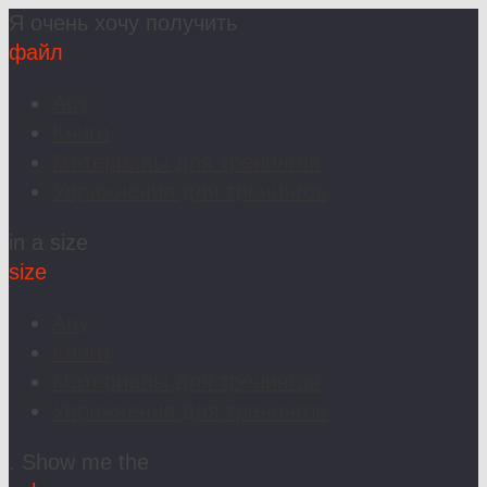
Я очень хочу получить
файл
Any
Книги
Материалы для тренингов
Упражнения для тренингов
in a size
size
Any
Книги
Материалы для тренингов
Упражнения для тренингов
. Show me the