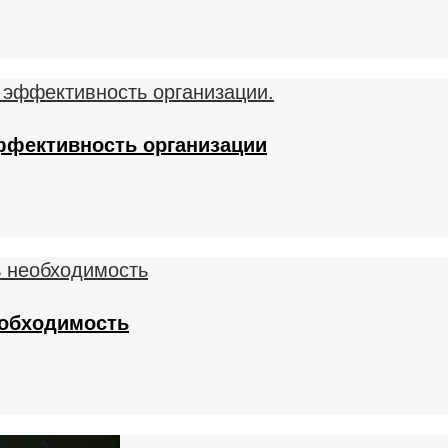
ффективность организации
еобходимость