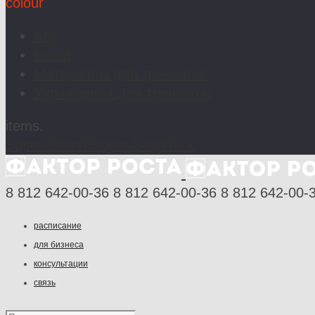
colour
Any
Книги
Материалы для тренингов
Упражнения для тренингов
items.
Super Search
Super Search
×
×
8 812 642-00-36
8 812 642-00-36
8 812 642-00-
расписание
для бизнеса
консультации
связь