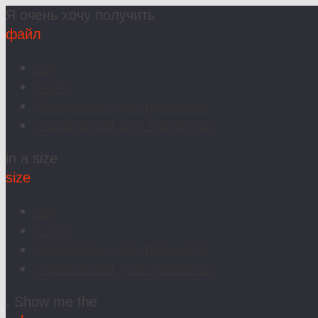
Я очень хочу получить
файл
Any
Книги
Материалы для тренингов
Упражнения для тренингов
in a size
size
Any
Книги
Материалы для тренингов
Упражнения для тренингов
. Show me the