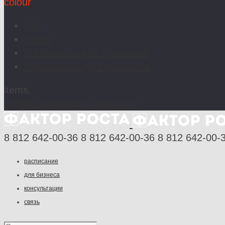
colour
Any
Книги
Материалы для тренингов
Упражнения для тренингов
items.
Super Search
Super Search
×
×
8 812 642-00-36
8 812 642-00-36
8 812 642-00-
расписание
для бизнеса
консультации
связь