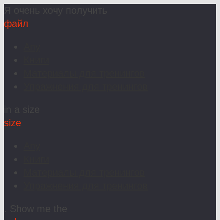
Я очень хочу получить
файл
Any
Книги
Материалы для тренингов
Упражнения для тренингов
in a size
size
Any
Книги
Материалы для тренингов
Упражнения для тренингов
. Show me the