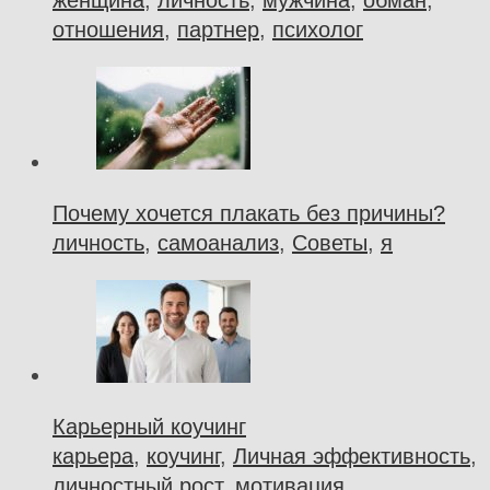
женщина
,
личность
,
мужчина
,
обман
,
отношения
,
партнер
,
психолог
Почему хочется плакать без причины?
личность
,
самоанализ
,
Советы
,
я
Карьерный коучинг
карьера
,
коучинг
,
Личная эффективность
,
личностный рост
,
мотивация
,