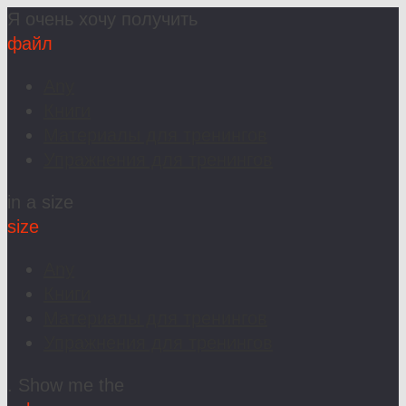
Я очень хочу получить
файл
Any
Книги
Материалы для тренингов
Упражнения для тренингов
in a size
size
Any
Книги
Материалы для тренингов
Упражнения для тренингов
. Show me the