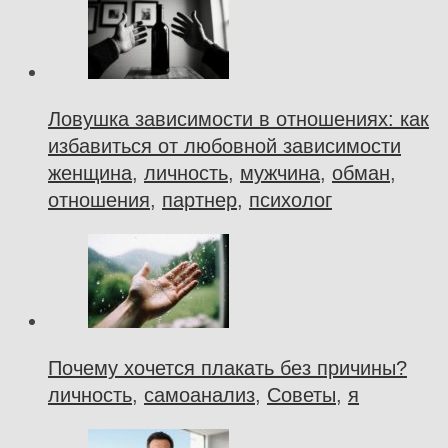
Ловушка зависимости в отношениях: как
избавиться от любовной зависимости
женщина
,
личность
,
мужчина
,
обман
,
отношения
,
партнер
,
психолог
Почему хочется плакать без причины?
личность
,
самоанализ
,
Советы
,
я