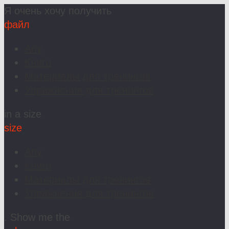
Я очень хочу получить
файл
Any
Книги
Материалы для тренингов
Упражнения для тренингов
in a size
size
Any
Книги
Материалы для тренингов
Упражнения для тренингов
. Show me the